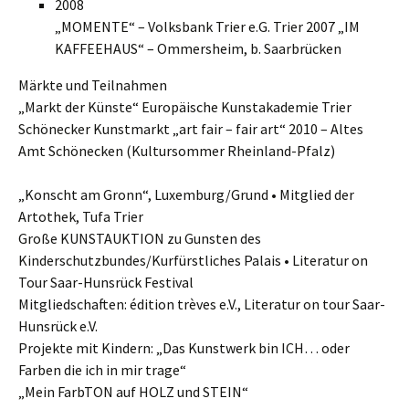
2008
„MOMENTE“ – Volksbank Trier e.G. Trier 2007 „IM
KAFFEEHAUS“ – Ommersheim, b. Saarbrücken
Märkte und Teilnahmen
„Markt der Künste“ Europäische Kunstakademie Trier
Schönecker Kunstmarkt „art fair – fair art“ 2010 – Altes
Amt Schönecken (Kultursommer Rheinland-Pfalz)
„Konscht am Gronn“, Luxemburg/Grund • Mitglied der
Artothek, Tufa Trier
Große KUNSTAUKTION zu Gunsten des
Kinderschutzbundes/Kurfürstliches Palais • Literatur on
Tour Saar-Hunsrück Festival
Mitgliedschaften: édition trèves e.V., Literatur on tour Saar-
Hunsrück e.V.
Projekte mit Kindern: „Das Kunstwerk bin ICH… oder
Farben die ich in mir trage“
„Mein FarbTON auf HOLZ und STEIN“