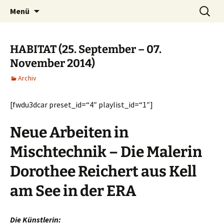
ERA Ausstellungen
Zum
Suche
Ausstellung
Menü
Inhalt
nach:
springen
HABITAT (25. September – 07.
November 2014)
Archiv
[fwdu3dcar preset_id=“4″ playlist_id=“1″]
Neue Arbeiten in
Mischtechnik – Die Malerin
Dorothee Reichert aus Kell
am See in der ERA
Die Künstlerin: