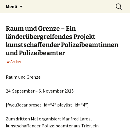
ERA Ausstellungen
Zum
Suche
Ausstellung
Menü
Inhalt
nach:
springen
Raum und Grenze – Ein
länderübergreifendes Projekt
kunstschaffender Polizeibeamtinnen
und Polizeibeamter
Archiv
Raum und Grenze
24. September – 6. November 2015
[fwdu3dcar preset_id=“4″ playlist_id=“4″]
Zum dritten Mal organisiert Manfred Laros,
kunstschaffender Polizeibeamter aus Trier, ein