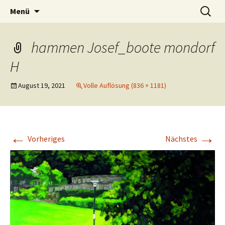
ERA Ausstellungen
Zum
Suche
Ausstellung
Menü
Inhalt
nach:
springen
hammen Josef_boote mondorf
H
August 19, 2021
Volle Auflösung (836 × 1181)
←
→
Vorheriges
Nächstes